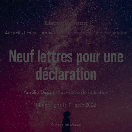
Les cultureux
Accueil
-
Les cultureux
-
Neuf lettres pour une déclaration
Neuf lettres pour une
déclaration
Amélie Dogot
· Secrétaire de rédaction
Mis en ligne le
11 août 2022
© Kazerne Dossin