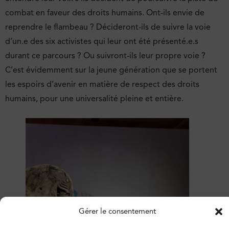
combat en faveur des droits humains. Ont-ils envie de
reprendre le flambeau ? Décideront-ils de suivre la voie
d’un.e des six activistes qui leur ont été présenté.e.s
durant ce parcours ? Ou suivront-ils leur propre voie ?
C’est évidemment sur la jeune génération que se portent
les espoirs d’avenir en matière de respect des droits
humains, pour une universalité pleine et entière.
Gérer le consentement