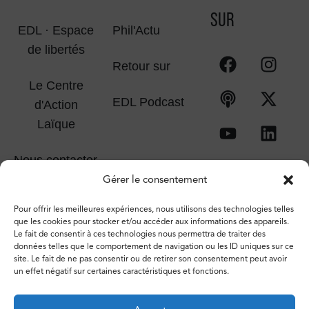
SUR
EDL · Espace
Phil'Actu
de libertés
Retour sur
Le Centre
EDL Podcast
d'Action
Laïque
Nous contacter
Gérer le consentement
Pour offrir les meilleures expériences, nous utilisons des technologies telles
que les cookies pour stocker et/ou accéder aux informations des appareils.
Le fait de consentir à ces technologies nous permettra de traiter des
données telles que le comportement de navigation ou les ID uniques sur ce
site. Le fait de ne pas consentir ou de retirer son consentement peut avoir
un effet négatif sur certaines caractéristiques et fonctions.