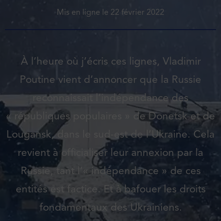
Mis en ligne le
22 février 2022
À l’heure où j’écris ces lignes, Vladimir
Poutine vient d’annoncer que la Russie
reconnaissait l’indépendance des
« républiques populaires » de Donetsk et de
Lougansk, dans le sud-est de l’Ukraine. Cela
revient à officialiser leur annexion par la
Russie, tant l’« indépendance » de ces
entités est factice. Et à bafouer les droits
fondamentaux des Ukrainiens.