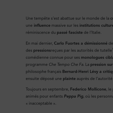
Une tempête s’est abattue sur le monde de la
c
une
influence
massive sur les
institutions cultur
réminiscence du
passé fasciste
de l’Italie.
En mai dernier,
Carlo Fuortes a démissionné
de
des
pressions
reçues par les autorités de tutelle
comédienne connue pour ses
monologues cibla
programme
Che Tempo Che Fa
. La
pression sur
philosophe français
Bernard-Henri Lévy a critiqu
ensuite déposé une
plainte
auprès de l’autorit
Toujours en septembre,
Federico Mollicone
, le
animés pour enfants
Peppa Pig
, où les person
« inacceptable ».