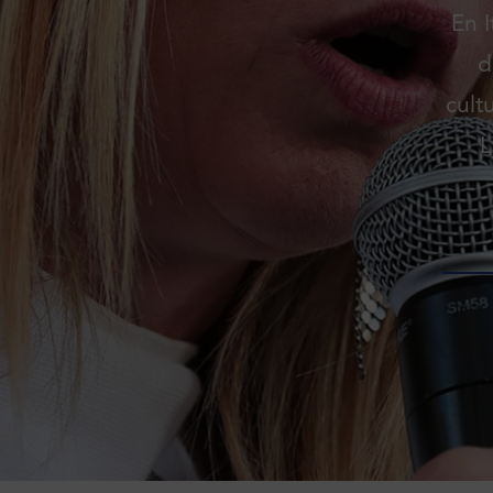
En I
d
cult
L