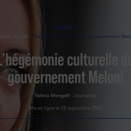
Là-bas
cueil
-
Là-bas
-
L’hégémonie culturelle du gouvernement Mel
L’hégémonie culturelle d
gouvernement Meloni
Valeria Mongelli
· Journaliste
Mis en ligne le
28 septembre 2023