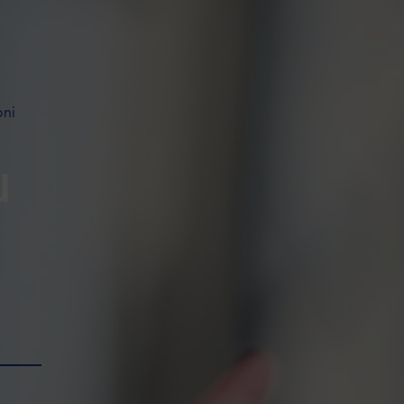
oni
u