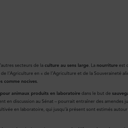
d’autres secteurs de la
culture au sens large
. La
nourriture
est c
de l’Agriculture en « de l’Agriculture et de la Souveraineté ali
ées comme nocives
.
ts pour animaux produits en laboratoire
dans le but de
sauvega
ment en discussion au Sénat – pourrait entraîner des amendes j
cultivée en laboratoire, qui jusqu’à présent sont estimés autou