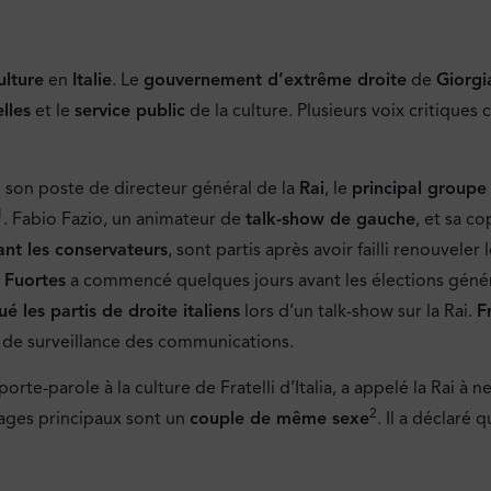
ulture
en
Italie
. Le
gouvernement d’extrême droite
de
Giorgi
elles
et le
service public
de la culture. Plusieurs voix critiqu
 son poste de directeur général de la
Rai
, le
principal groupe 
1
. Fabio Fazio, un animateur de
talk-show de gauche
, et sa co
nt les conservateurs
, sont partis après avoir failli renouveler
 Fuortes
a commencé quelques jours avant les élections géné
é les partis de droite italiens
lors d’un talk-show sur la Rai.
Fr
é de surveillance des communications.
 porte-parole à la culture de Fratelli d’Italia, a appelé la Rai à
2
nages principaux sont un
couple de même sexe
. Il a déclaré 