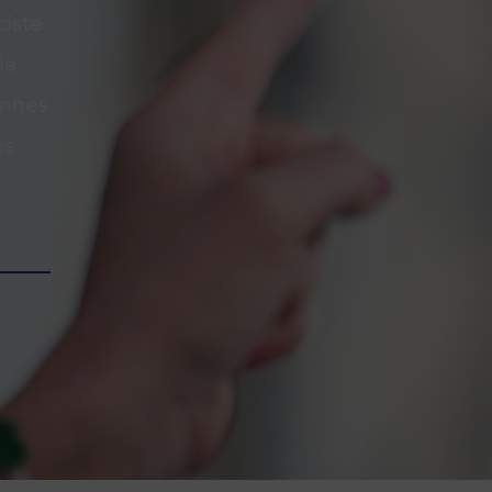
ciste
la
onnes
es