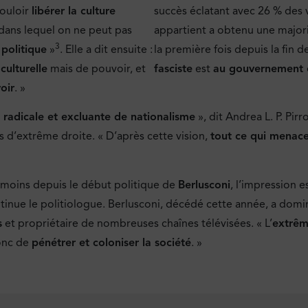
vouloir
libérer la culture
succès éclatant avec 26 % des v
 dans lequel on ne peut pas
appartient a obtenu une majori
3
 politique
»
. Elle a dit ensuite :
la première fois depuis la fin
ulturelle
mais de pouvoir, et
fasciste
est
au gouvernement e
oir
. »
 radicale et excluante de nationalisme
», dit Andrea L. P. Pir
s d’extrême droite. « D’après cette vision,
tout ce qui menace
u moins depuis le début politique de
Berlusconi
, l’impression e
tinue le politiologue. Berlusconi, décédé cette année, a domin
s
et propriétaire de nombreuses chaînes télévisées. « L’
extrêm
onc de
pénétrer et coloniser la société
. »