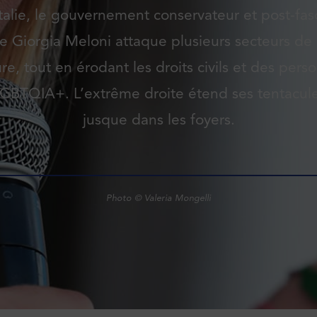
talie, le gouvernement conservateur et post-fas
e Giorgia Meloni attaque plusieurs secteurs de 
ure, tout en érodant les droits civils et des pers
GBTQIA+. L’extrême droite étend ses tentacul
jusque dans les foyers.
Photo © Valeria Mongelli