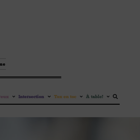
que
reux
Intersection
Tox en toc
À table !