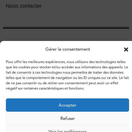
Nous contacter
Gérer le consentement
Pour offrir les meilleures expériences, nous utilisons des technologies telles
que les cookies pour stocker et/ou accéder aux informations des appareils. Le
fait de consentir à ces technologies nous permettra de traiter des données
telles que le comportement de navigation ou les ID uniques sur ce site. Le fait
de ne pas consentir ou de retirer son consentement peut avoir un effet
négatif sur certaines caractéristiques et fonctions.
© 2026 – Espace de libertés. Tous droits réservés.
Vie privée
Politique de cookies
Accepter
Refuser
Voir les préférences