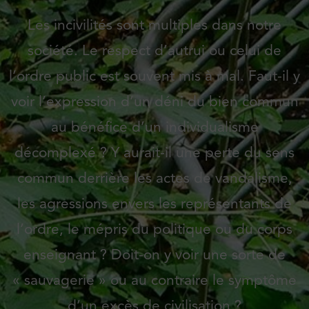
Les incivilités sont multiples dans notre
société. Le respect d’autrui ou celui de
l’ordre public est souvent mis à mal. Faut-il y
voir l’expression d’un déni du bien commun
au bénéfice d’un individualisme
décomplexé ? Y aurait-il une perte du sens
commun derrière les actes de vandalisme,
les agressions envers les représentants de
l’ordre, le mépris du politique ou du corps
enseignant ? Doit-on y voir une sorte de
« sauvagerie » ou au contraire le symptôme
d’un excès de civilisation ?