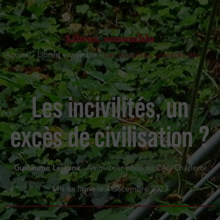
Libres, ensemble
Accueil
-
Libres, ensemble
-
Les incivilités, un excès de
civilisation ?
Les incivilités, un
excès de civilisation ?
Guillaume Lejeune
· Animateur philo au CAL/Charleroi
Mis en ligne le
4 décembre 2023