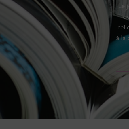
Le 
de
cell
à la