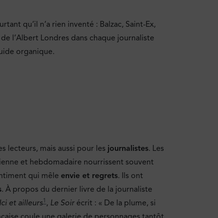
tant qu’il n’a rien inventé : Balzac, Saint-Ex,
 de l’Albert Londres dans chaque journaliste
uide organique.
es lecteurs, mais aussi pour les
journalistes
. Les
dienne et hebdomadaire nourrissent souvent
ntiment qui mêle
envie et regrets
. Ils ont
s
. À propos du dernier livre de la journaliste
1
Ici et ailleurs
,
Le Soir
écrit : « De la plume, si
rançaise coule une galerie de personnages tantôt