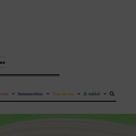
que
reux
Intersection
Tox en toc
À table !