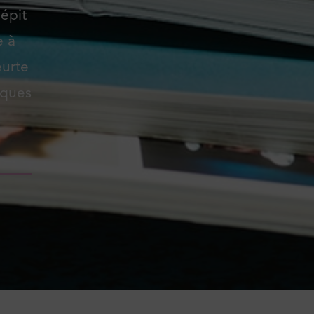
épit
e à
eurte
iques