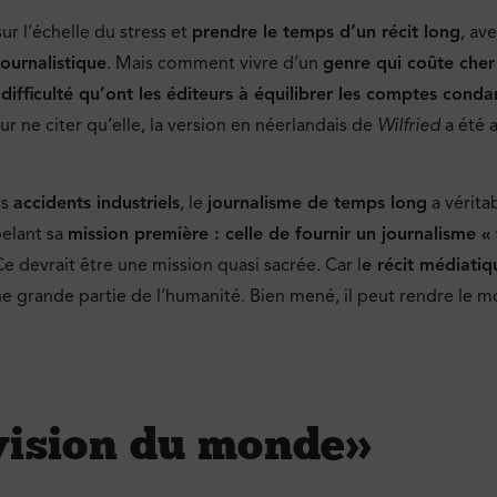
ur l’échelle du stress et
prendre le temps d’un récit long
, av
journalistique
. Mais comment vivre d’un
genre qui coûte cher
 difficulté qu’ont les éditeurs à équilibrer les comptes con
ur ne citer qu’elle, la version en néerlandais de
Wilfried
a été 
es
accidents industriels
, le
journalisme de temps long
a véritab
pelant sa
mission première : celle de fournir un journalisme « 
Ce devrait être une mission quasi sacrée. Car l
e récit médiatiq
e grande partie de l’humanité. Bien mené, il peut rendre le m
vision du monde »