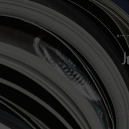
Accue
J