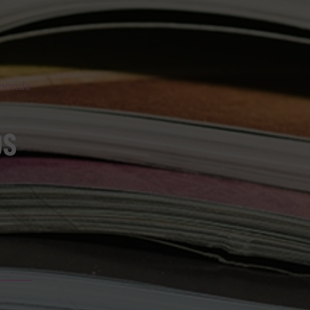
 monde
ps