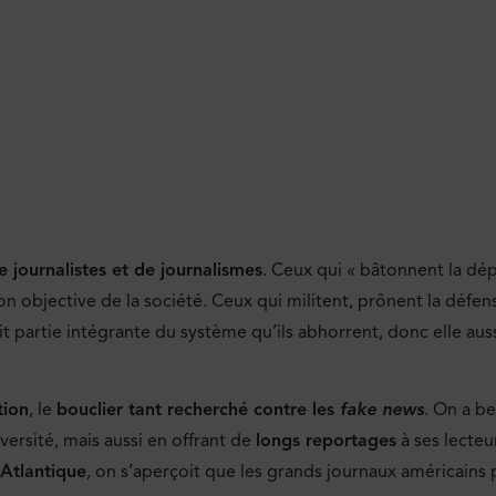
e journalistes et de journalismes
. Ceux qui « bâtonnent la dé
on objective de la société. Ceux qui militent, prônent la défen
it partie intégrante du système qu’ils abhorrent, donc elle auss
tion
, le
bouclier tant recherché contre les
fake news
. On a b
ersité, mais aussi en offrant de
longs reportages
à ses lecteur
’Atlantique
, on s’aperçoit que les grands journaux américains