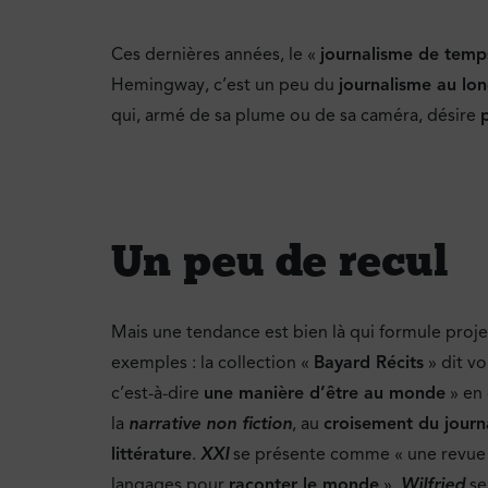
Ces dernières années, le «
journalisme de temp
Hemingway, c’est un peu du
journalisme au lo
qui, armé de sa plume ou de sa caméra, désire
Un peu de recul
Mais une tendance est bien là qui formule projet
exemples : la collection «
Bayard Récits
» dit vo
c’est-à-dire
une manière d’être au monde
» en 
la
narrative non fiction
, au
croisement du journ
littérature
.
XXI
se présente comme « une revue t
langages pour
raconter le monde
».
Wilfried
se