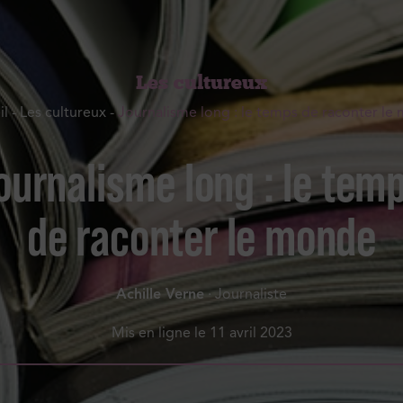
Les cultureux
il
-
Les cultureux
-
Journalisme long : le temps de raconter le
ournalisme long : le tem
de raconter le monde
Achille Verne
· Journaliste
Mis en ligne le
11 avril 2023