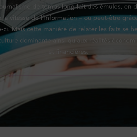
journalisme de temps long fait des émules, en d
 la vitesse de l’information – ou peut-être grâc
e-ci. Mais cette manière de relater les faits se h
 culture dominante ainsi qu’aux réalités économ
et financières.