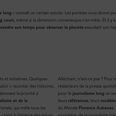
s long
» connaît un certain succès. Les puristes vous diront pour
ng cours
, même si la dimension romanesque s’en mêle. Et il y a
prendre son temps pour observer la planète
exsudant son liq
s et initiatives. Quelques
Alléchant, n’est-ce pas ? Pour l
uloir « raconter des histoires,
rédacteurs de la presse quoti
donnant la priorité à
pour le
journalisme long
un se
alisme et de la
leurs
références
, leurs
modèle
otale, qui mêle tous les
du
Monde
Florence Aubenas
,
 « tient à distance des micro-
singulière, de la journaliste f