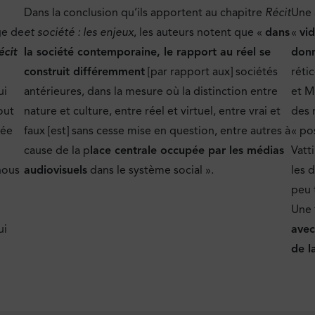
Dans la conclusion qu’ils apportent au chapitre
Récit
Une 
ge de
et société : les enjeux
, les auteurs notent que «
dans
«
vi
écit
la société contemporaine, le rapport au réel se
don
construit différemment
[par rapport aux] sociétés
réti
ui
antérieures, dans la mesure où la distinction entre
et M
out
nature et culture, entre réel et virtuel, entre vrai et
des 
rée
faux [est] sans cesse mise en question, entre autres à
« po
cause de la p
lace centrale occupée par les médias
Vatt
nous
audiovisuels
dans le système social ».
les 
peu 
Une 
ui
avec
de l