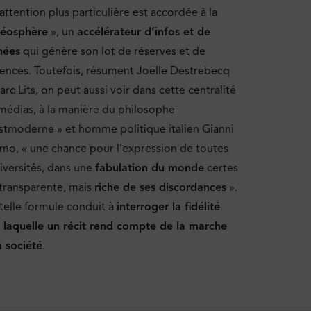
attention plus particulière est accordée à la
déosphère
», un
accélérateur d’infos et de
nées
qui génère son lot de réserves et de
cences. Toutefois, résument Joëlle Destrebecq
arc Lits, on peut aussi voir dans cette centralité
médias, à la manière du philosophe
stmoderne » et homme politique italien Gianni
imo, « une chance pour l’expression de toutes
diversités, dans une
fabulation du monde
certes
transparente, mais
riche de ses discordances
».
telle formule conduit à
interroger la fidélité
 laquelle un récit rend compte de la marche
a société
.