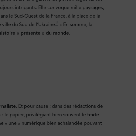
oujours intrigants. Elle convoque mille paysages,
s le Sud-Ouest de la France, à la place de la
2
 ville du Sud de l’Ukraine.
» En somme, la
’histoire « présente » du monde
.
naliste
. Et pour cause : dans des rédactions de
 sur le papier, privilégiant bien souvent le
texte
 une « une » numérique bien achalandée pouvant