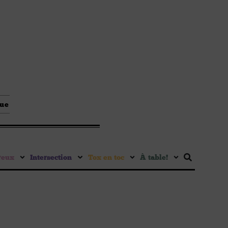
que
reux
Intersection
Tox en toc
À table !