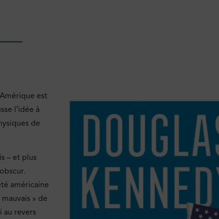
l’Amérique est
sse l’idée à
physiques de
s – et plus
 obscur.
été américaine
« mauvais » de
i au revers