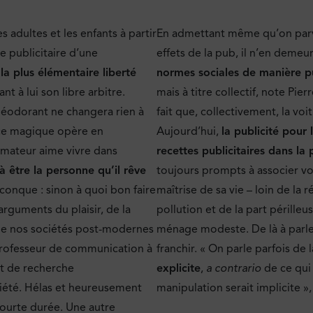
s adultes et les enfants à partir
En admettant même qu’on parvi
e publicitaire d’une
effets de la pub, il n’en demeu
 la plus élémentaire liberté
normes sociales de manière p
 à lui son libre arbitre.
mais à titre collectif, note Pier
déodorant ne changera rien à
fait que, collectivement, la voi
nce magique opère en
Aujourd’hui,
la publicité pour
mmateur aime vivre dans
recettes publicitaires dans la 
à être la personne qu’il rêve
toujours prompts à associer voit
iconque : sinon à quoi bon faire
maîtrise de sa vie – loin de la 
 arguments du plaisir, de la
pollution et de la part pérille
s de nos sociétés post-modernes
ménage modeste. De là à parle
professeur de communication à
franchir. « On parle parfois d
t de recherche
explicite
,
a contrario
de ce qui 
iété. Hélas et heureusement
manipulation serait implicite 
 courte durée. Une autre