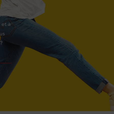
quoi
ent.
 et à
lus
 ?