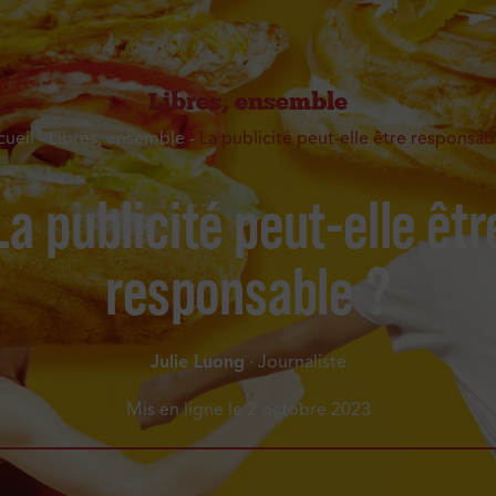
Libres, ensemble
cueil
-
Libres, ensemble
-
La publicité peut-elle être responsab
La publicité peut-elle êtr
responsable ?
Julie Luong
· Journaliste
Mis en ligne le
2 octobre 2023