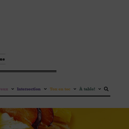
que
reux
Intersection
Tox en toc
À table !