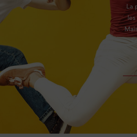
La 
les
Mais
l’
«