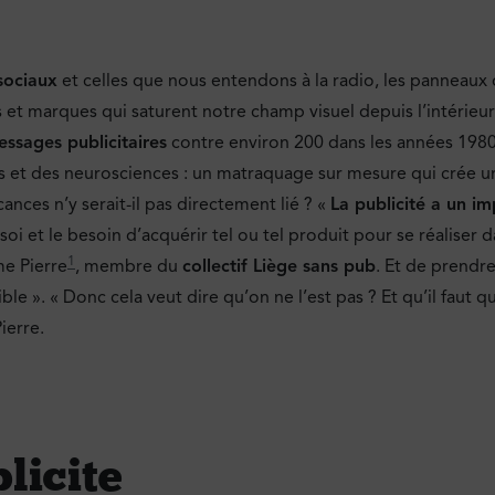
sociaux
et celles que nous entendons à la radio, les panneaux q
gos et marques qui saturent notre champ visuel depuis l’intérieu
essages publicitaires
contre environ 200 dans les années 1980. 
s et des neurosciences : un matraquage sur mesure qui crée u
cances n’y serait-il pas directement lié ? «
La publicité a un i
soi et le besoin d’acquérir tel ou tel produit pour se réaliser
1
me Pierre
, membre du
collectif Liège sans pub
. Et de prendr
ble ». « Donc cela veut dire qu’on ne l’est pas ? Et qu’il faut 
Pierre.
licite