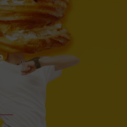
le ?
e