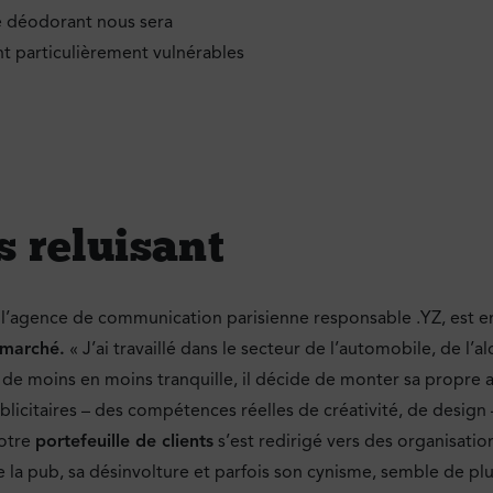
e déodorant nous sera
nt particulièrement vulnérables
s reluisant
 l’agence de communication parisienne responsable .YZ, est 
u marché.
« J’ai travaillé dans le secteur de l’automobile, de l’a
e moins en moins tranquille, il décide de monter sa propre agen
licitaires – des compétences réelles de créativité, de design 
notre
portefeuille de clients
s’est redirigé vers des organisatio
e la pub, sa désinvolture et parfois son cynisme, semble de pl