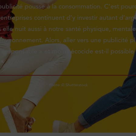
publicité pousse à la consommation. C’est pour
 entreprises continuent d’y investir autant d’arg
 elle nuit aussi à notre santé physique, mentale
environnement. Alors, aller vers une publicité p
 responsable » et moins écocide est-il possible
Photo © Shutterstock