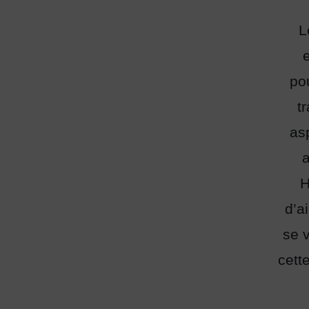
L
e
po
t
as
a
H
d’a
se 
cett