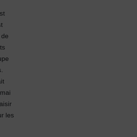
st
st
 de
ts
upe
s.
it
 mai
isir
r les