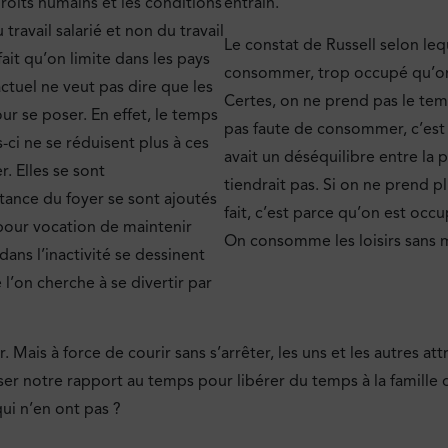
roits humains et les conditions
entrain.
travail salarié et non du travail
Le constat de Russell selon le
fait qu’on limite dans les pays
consommer, trop occupé qu’on é
ctuel ne veut pas dire que les
Certes, on ne prend pas le tem
 se poser. En effet, le temps
pas faute de consommer, c’est 
-ci ne se réduisent plus à ces
avait un déséquilibre entre la
. Elles se sont
tiendrait pas. Si on ne prend p
tance du foyer se sont ajoutés
fait, c’est parce qu’on est oc
t pour vocation de maintenir
On consomme les loisirs sans m
ans l’inactivité se dessinent
e l’on cherche à se divertir par
ais à force de courir sans s’arrêter, les uns et les autres att
ser notre rapport au temps pour libérer du temps à la famille ou 
ui n’en ont pas ?