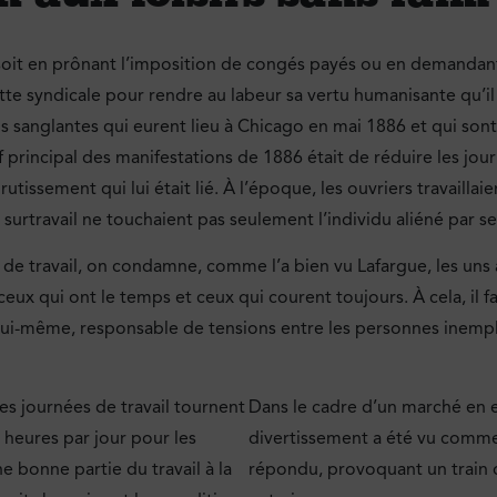
e soit en prônant l’imposition de congés payés ou en demanda
tte syndicale pour rendre au labeur sa vertu humanisante qu’il p
ns sanglantes qui eurent lieu à Chicago en mai 1886 et qui son
f principal des manifestations de 1886 était de réduire les journ
abrutissement qui lui était lié. À l’époque, les ouvriers travaill
rtravail ne touchaient pas seulement l’individu aliéné par ses
 travail, on condamne, comme l’a bien vu Lafargue, les uns à u
ceux qui ont le temps et ceux qui courent toujours. À cela, il 
lui-même, responsable de tensions entre les personnes inemploy
es journées de travail tournent
Dans le cadre d’un marché en e
 heures par jour pour les
divertissement a été vu comme
e bonne partie du travail à la
répondu, provoquant un train d