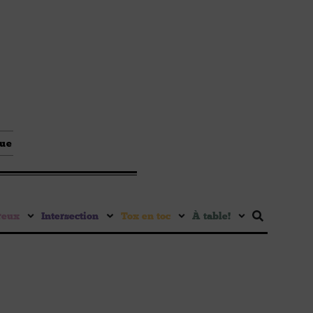
que
reux
Intersection
Tox en toc
À table !