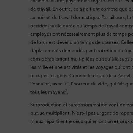
chaîne dans des pays moins regardants sur les d
de travail. En outre, cela ne tient compte que du 
au noir et du travail domestique. Par ailleurs, le 
occidentaux la durée du temps de travail contra
employés ont nécessairement plus de temps pour
de loisir est devenu un temps de courses. Celles
déplacements demandés par l’entretien du foyer
considérablement multipliées puisqu’à la subsis
les mille et une activités et les voyages qui on
occupés les gens. Comme le notait déjà Pascal, d
l’ennui et, avec lui, l’horreur du vide, qui fait qu
2
tous les moyens
.
Surproduction et surconsommation vont de pair. M
out
, se multiplient. N’est-il pas urgent de repen
mieux réparti entre ceux qui en ont un et ceux q