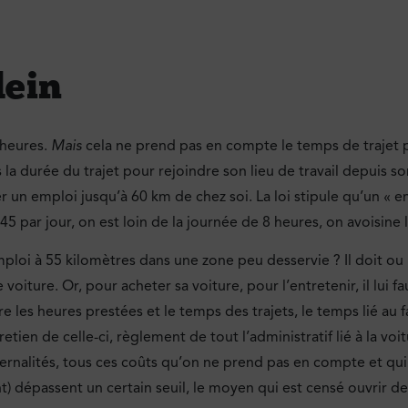
lein
 heures.
Mais
cela ne prend pas en compte le temps de trajet p
la durée du trajet pour rejoindre son lieu de travail depuis s
 un emploi jusqu’à 60 km de chez soi. La loi stipule qu’un «
3h45 par jour, on est loin de la journée de 8 heures, on avoisin
ploi à 55 kilomètres dans une zone peu desservie ? Il doit ou
oiture. Or, pour acheter sa voiture, pour l’entretenir, il lui f
utre les heures prestées et le temps des trajets, le temps lié au
ien de celle-ci, règlement de tout l’administratif lié à la voitu
xternalités, tous ces coûts qu’on ne prend pas en compte et qu
) dépassent un certain seuil, le moyen qui est censé ouvrir d