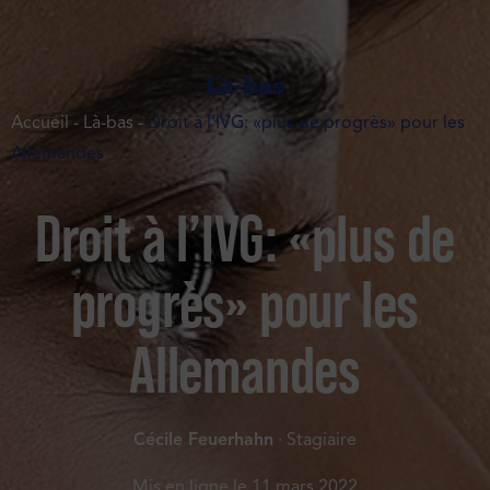
Là-bas
Accueil
-
Là-bas
-
Droit à l’IVG: «plus de progrès» pour les
Allemandes
Droit à l’IVG: «plus de
progrès» pour les
Allemandes
Cécile Feuerhahn
· Stagiaire
Mis en ligne le
11 mars 2022