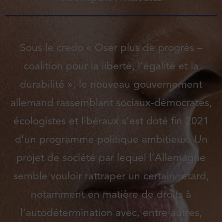
Sous le credo « Oser plus de progrès –
coalition pour la liberté, l’égalité et la
durabilité », le nouveau gouvernement
allemand rassemblant sociaux-démocrates,
écologistes et libéraux s’est doté fin 2021
d’un programme politique ambitieux. Un
projet de société par lequel l’Allemagne
semble vouloir rattraper un certain retard,
notamment en matière de droits à
l’autodétermination avec, entre autres,