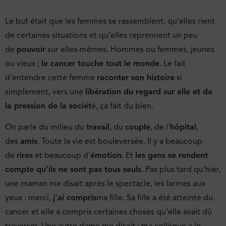
Le but était que les femmes se rassemblent, qu’elles rient
de certaines situations et qu’elles reprennent un peu
de
pouvoir
sur elles-mêmes. Hommes ou femmes, jeunes
ou vieux ;
le cancer touche tout le monde
. Le fait
d’entendre cette femme
raconter son histoire
si
simplement, vers une
libération du regard sur elle et de
la pression de la sociét
é, ça fait du bien.
On parle du milieu du
travail
, du
couple
, de l’
hôpital
,
des
amis
. Toute la vie est bouleversée. Il y a beaucoup
de
rires
et beaucoup d’
émotion
. Et
les gens se rendent
compte qu’ils ne sont pas tous seuls
. Pas plus tard qu’hier,
une maman me disait après le spectacle, les larmes aux
yeux : merci,
j’ai compris
ma fille. Sa fille a été atteinte du
cancer et elle a compris certaines choses qu’elle avait dû
traverser. Une autre dame me disait : ma collègue a le