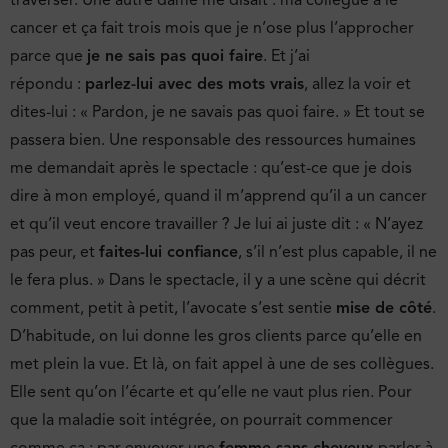
cancer et ça fait trois mois que je n’ose plus l’approcher
parce que
je ne sais pas quoi faire
. Et j’ai
répondu :
parlez-lui avec des mots vrais
, allez la voir et
dites-lui : « Pardon, je ne savais pas quoi faire. » Et tout se
passera bien. Une responsable des ressources humaines
me demandait après le spectacle : qu’est-ce que je dois
dire à mon employé, quand il m’apprend qu’il a un cancer
et qu’il veut encore travailler ? Je lui ai juste dit : « N’ayez
pas peur, et
faites-lui confiance
, s’il n’est plus capable, il ne
le fera plus. » Dans le spectacle, il y a une scène qui décrit
comment, petit à petit, l’avocate s’est sentie
mise de côté
.
D’habitude, on lui donne les gros clients parce qu’elle en
met plein la vue. Et là, on fait appel à une de ses collègues.
Elle sent qu’on l’écarte et qu’elle ne vaut plus rien. Pour
que la maladie soit intégrée, on pourrait commencer
comme ça : par envoyer une
femme sans cheveux
parler à