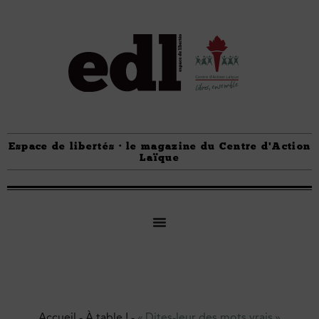
Espace de libertés · le magazine du Centre d'Action
Laïque
Accueil
-
À table !
-
« Dites-leur des mots vrais »